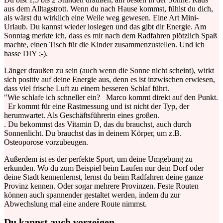
aus dem Alltagstrott. Wenn du nach Hause kommst, fühlst du dich,
als wärst du wirklich eine Weile weg gewesen. Eine Art Mini-
Urlaub. Du kannst wieder loslegen und das gibt dir Energie. Am
Sonntag merkte ich, dass es mir nach dem Radfahren plötzlich Spaß
machte, einen Tisch für die Kinder zusammenzustellen. Und ich
hasse DIY ;-).
Länger draußen zu sein (auch wenn die Sonne nicht scheint), wirkt
sich positiv auf deine Energie aus, denn es ist inzwischen erwiesen,
dass viel frische Luft zu einem besseren Schlaf führt.
"Wie schlafe ich schneller ein? Marco kommt direkt auf den Punkt.
Er kommt für eine Rastmessung und ist nicht der Typ, der
herumwartet. Als Geschäftsführerin eines großen.
. Du bekommst das Vitamin D, das du brauchst, auch durch
Sonnenlicht. Du brauchst das in deinem Körper, um z.B.
Osteoporose vorzubeugen.
Außerdem ist es der perfekte Sport, um deine Umgebung zu
erkunden. Wo du zum Beispiel beim Laufen nur dein Dorf oder
deine Stadt kennenlernst, lernst du beim Radfahren deine ganze
Provinz kennen. Oder sogar mehrere Provinzen. Feste Routen
können auch spannender gestaltet werden, indem du zur
Abwechslung mal eine andere Route nimmst.
Du kannst auch vorzeigen