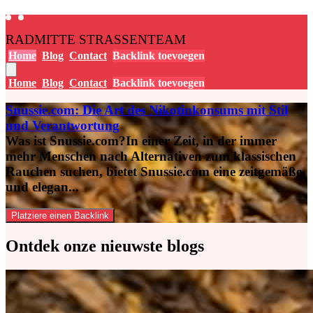
RADMITTE STRASSENTEAM
Home
Blog
Contact
Backlink toevoegen
Home
Blog
Contact
Backlink toevoegen
Snussie.com: Die Art des Nikotinkonsums mit Stil
und Verantwortung
Was ist Snussie.com?In einer Zeit, in der immer
mehr Menschen nach Alternativen zum klassischen
Rauchen suchen, bietet Snussie.com eine zeitgemäße
und elegan...
Platziere einen Backlink
Ontdek onze
nieuwste blogs